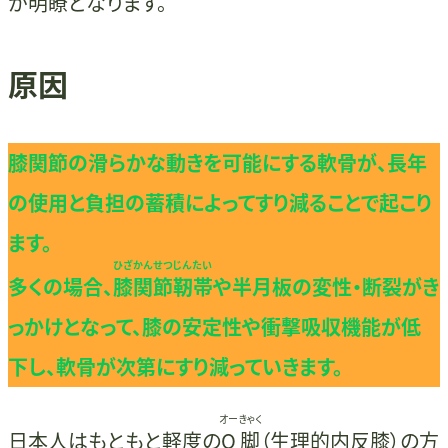
が明瞭となります。
原因
膝関節の滑らかな動きを可能にする軟骨が、長年
の使用と負担の蓄積によってすり減ることで起こり
ます。
ひざかんせつじんたい
多くの場合、
膝関節靭帯
や半月板の変性・断裂がき
っかけとなって、膝の安定性や衝撃吸収機能が低
下し、軟骨が次第にすり減っていきます。
オーきゃく
日本人はもともと軽度の
O脚
（生理的内反膝）の方