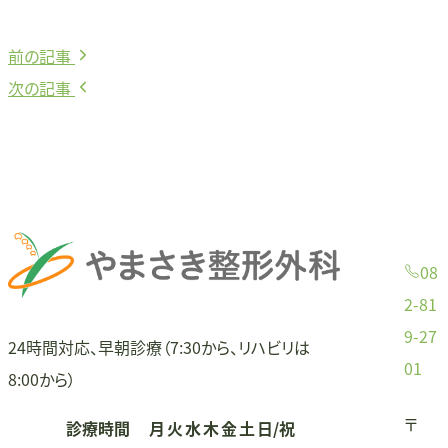
前
前の記事
投
の
次
次の記事
稿
記
の
事:
記
ナ
事:
ビ
ゲ
08
ー
2-81
9-27
シ
24時間対応、早朝診療（7:30から、リハビリは
01
8:00から）
ョ
〒
診療時間
月
火
水
木
金
土
日/祝
ン