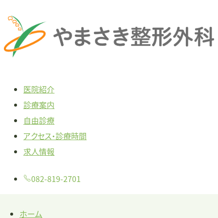
本
文
へ
ス
キ
医院紹介
ッ
診療案内
プ
自由診療
アクセス・診療時間
求人情報
082-819-2701
ホーム