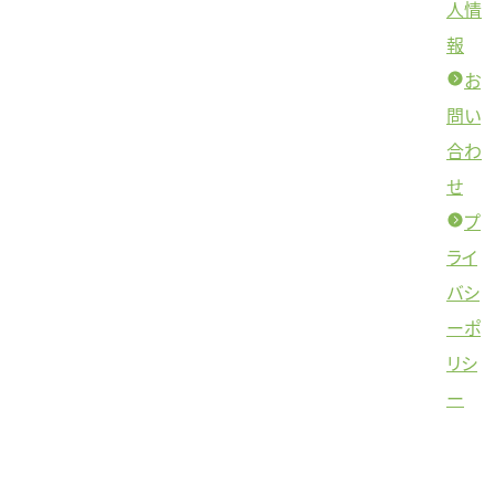
人情
報
お
問い
合わ
せ
プ
ライ
バシ
ーポ
リシ
ー