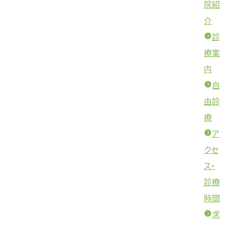
院紹
介
診
療案
内
自
由診
療
ア
クセ
ス・
診療
時間
求