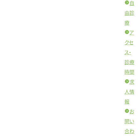
自
由診
療
ア
クセ
ス・
診療
時間
求
人情
報
お
問い
合わ