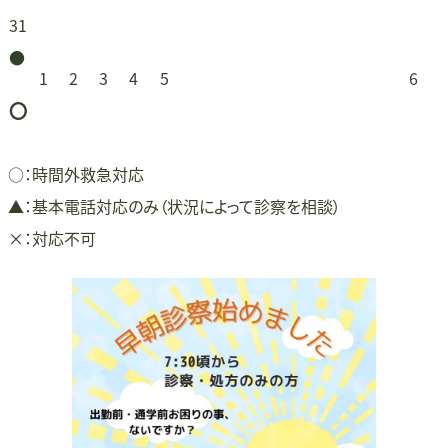
イ
24
イ
25
イ
26
イ
27
イ
28
イ
30
2026
31
29
ベ
ベ
日
ベ
日
ベ
日
ベ
日
ベ
日
ベ
日
(1
年
●
日
ン
ン
ン
ン
ン
ン
ン
2026
2026
2026
2026
2026
202
1
2
3
4
5
6
件
8
ト)
ト)
ト)
ト)
ト)
ト)
ト)
〇
年
年
年
年
年
年
の
月
9
9
9
9
9
9
イ
31
月
月
月
月
月
月
○：時間外救急対応
ベ
日
1
2
3
4
5
6
▲：基本電話対応のみ（状況によって診察を相談）
ン
日
日
日
日
日
日
×：対応不可
ト)