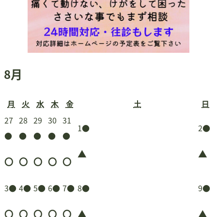
8月
月
火
水
木
金
土
日
月
火
水
木
金
土
日
曜
曜
曜
曜
曜
曜
曜
2026
2026
2026
2026
2026
27
28
29
30
31
2026
(1
202
(1
1
●
2
●
日
日
日
日
日
日
日
(1
年
(1
年
(1
年
(1
年
(1
年
●
●
●
●
●
年
件
年
件
7
件
7
件
7
件
7
件
7
▲
▲
8
の
8
の
〇
〇
〇
〇
〇
の
月
の
月
の
月
の
月
の
月
月
イ
月
イ
イ
27
イ
28
イ
29
イ
30
イ
31
2026
(1
2026
(1
2026
(1
2026
(1
2026
(1
2026
(1
202
(1
3
●
4
●
5
●
6
●
7
●
8
●
9
●
1
ベ
2
ベ
日
ベ
日
ベ
日
ベ
日
ベ
日
年
件
年
件
年
件
年
件
年
件
年
件
年
日
ン
日
ン
ン
ン
ン
ン
ン
〇
〇
〇
〇
〇
▲
▲