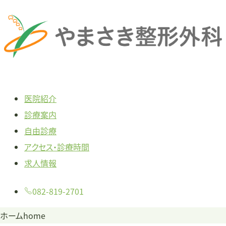
本
文
へ
ス
キ
ッ
医院紹介
プ
診療案内
自由診療
アクセス・診療時間
求人情報
082-819-2701
ホーム
home