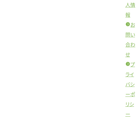
人情
報
お
問い
合わ
せ
プ
ライ
バシ
ーポ
リシ
ー