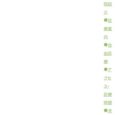
院紹
介
診
療案
内
自
由診
療
ア
クセ
ス・
診療
時間
求