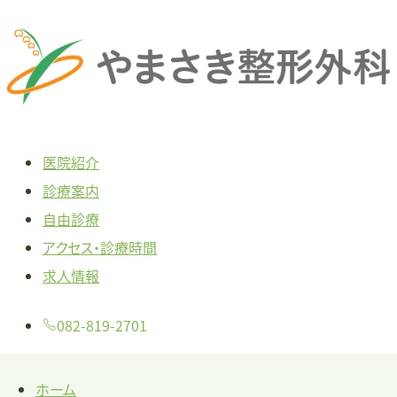
本
文
へ
ス
キ
医院紹介
ッ
診療案内
プ
自由診療
アクセス・診療時間
求人情報
082-819-2701
ホーム