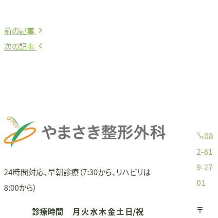
前
前の記事
投
の
次
次の記事
稿
記
の
事:
記
ナ
事:
ビ
ゲ
08
ー
2-81
9-27
シ
24時間対応、早朝診療（7:30から、リハビリは
01
8:00から）
ョ
〒
診療時間
月
火
水
木
金
土
日/祝