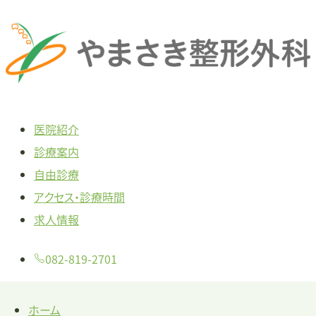
本
文
へ
ス
キ
医院紹介
ッ
診療案内
プ
自由診療
アクセス・診療時間
求人情報
082-819-2701
ホーム