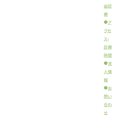
由診
療
ア
クセ
ス・
診療
時間
求
人情
報
お
問い
合わ
せ