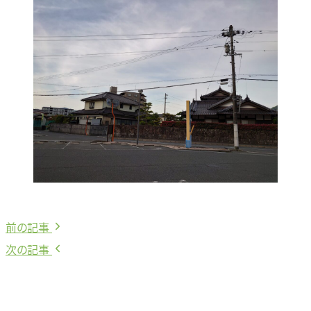
前
前の記事
投
の
次
次の記事
稿
記
の
事:
記
ナ