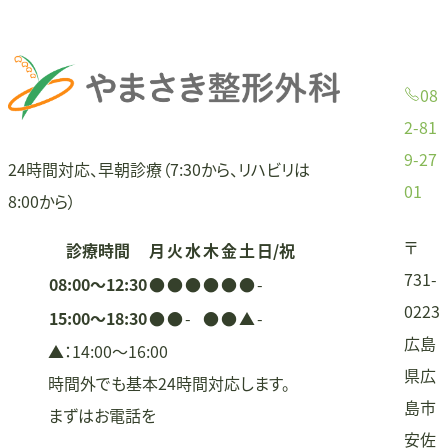
事:
ビ
ゲ
08
ー
2-81
9-27
シ
24時間対応、早朝診療（7:30から、リハビリは
01
8:00から）
ョ
〒
診療時間
月
火
水
木
金
土
日/祝
ン
731-
08:00〜12:30
●
●
●
●
●
●
-
0223
15:00〜18:30
●
●
-
●
●
▲
-
広島
▲：14:00〜16:00
県広
時間外でも基本24時間対応します。
島市
まずはお電話を
安佐