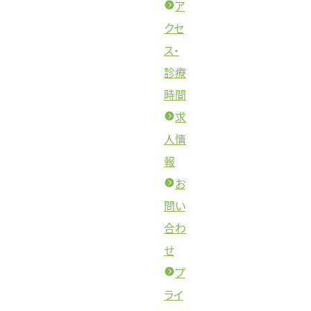
ア
クセ
ス・
診療
時間
求
人情
報
お
問い
合わ
せ
プ
ライ