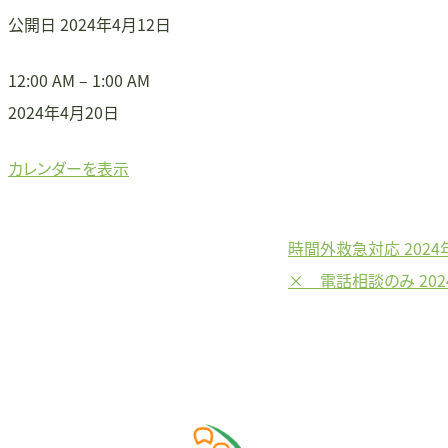
公開日
2024年4月12日
×
12:00 AM
–
1:00 AM
電
2024年4月20日
話
カレンダーを表示
相
談
の
時間外救急対応
202
投
み
× 電話相談のみ
20
稿
ナ
ビ
ゲ