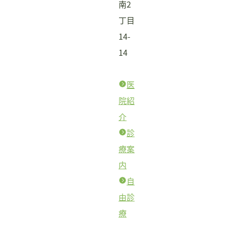
南2
丁目
14-
14
医
院紹
介
診
療案
内
自
由診
療