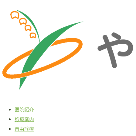
本
文
へ
ス
キ
ッ
プ
医院紹介
診療案内
自由診療