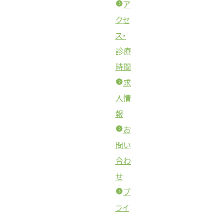
ア
クセ
ス・
診療
時間
求
人情
報
お
問い
合わ
せ
プ
ライ