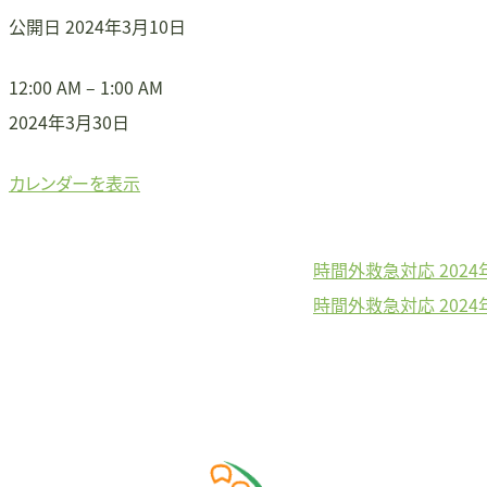
公開日
2024年3月10日
時
12:00 AM
–
1:00 AM
間
2024年3月30日
外
カレンダーを表示
救
急
対
時間外救急対応
202
投
応
時間外救急対応
202
稿
ナ
ビ
ゲ