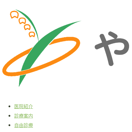
本
文
へ
ス
キ
ッ
プ
医院紹介
診療案内
自由診療