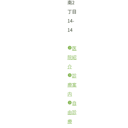
南2
丁目
14-
14
医
院紹
介
診
療案
内
自
由診
療