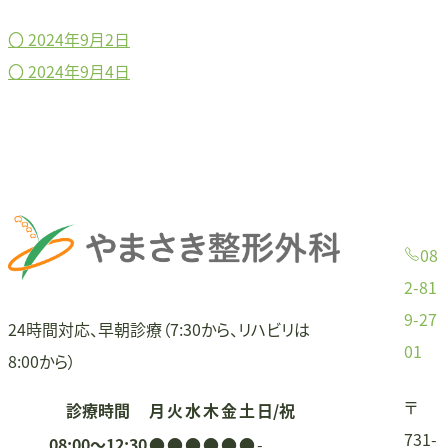
〇
2024年9月2日
投
〇
2024年9月4日
稿
ナ
ビ
ゲ
08
ー
2-81
9-27
シ
24時間対応、早朝診療（7:30から、リハビリは
01
8:00から）
ョ
〒
診療時間
月
火
水
木
金
土
日/祝
ン
731-
08:00〜12:30
●
●
●
●
●
●
-