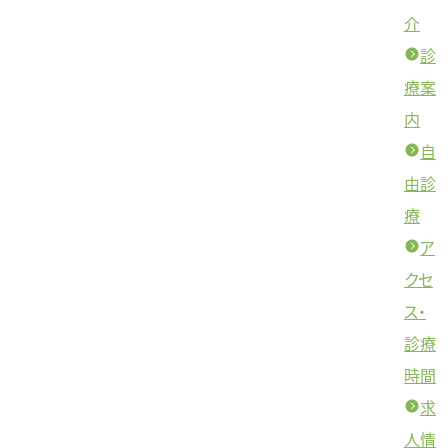
介
診
療案
内
自
由診
療
ア
クセ
ス・
診療
時間
求
人情