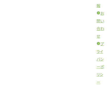
報
お
問い
合わ
せ
プ
ライ
バシ
ーポ
リシ
ー