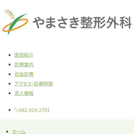
本
文
へ
ス
キ
医院紹介
ッ
診療案内
プ
自由診療
アクセス・診療時間
求人情報
082-819-2701
ホーム