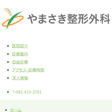
本
文
へ
ス
キ
医院紹介
ッ
診療案内
プ
自由診療
アクセス・診療時間
求人情報
082-819-2701
ホーム