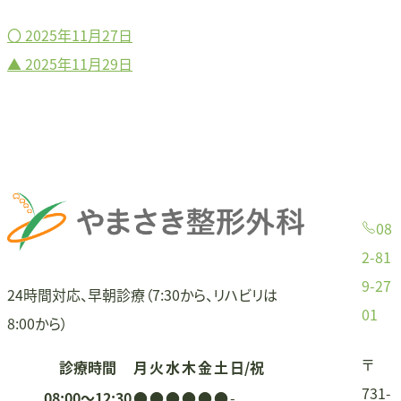
〇
2025年11月27日
投
▲
2025年11月29日
稿
ナ
ビ
ゲ
08
ー
2-81
9-27
シ
24時間対応、早朝診療（7:30から、リハビリは
01
8:00から）
ョ
〒
診療時間
月
火
水
木
金
土
日/祝
ン
731-
08:00〜12:30
●
●
●
●
●
●
-