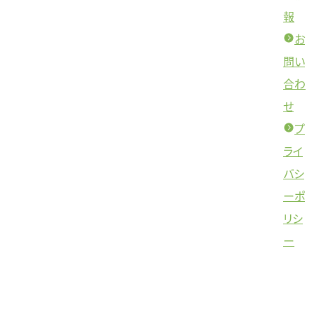
報
お
問い
合わ
せ
プ
ライ
バシ
ーポ
リシ
ー