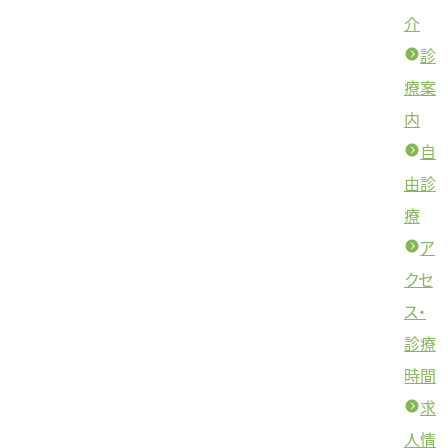
介
診
療案
内
自
由診
療
ア
クセ
ス・
診療
時間
求
人情