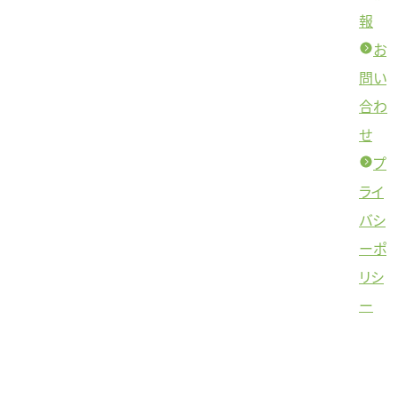
報
お
問い
合わ
せ
プ
ライ
バシ
ーポ
リシ
ー