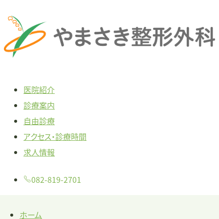
本
文
へ
ス
キ
医院紹介
ッ
診療案内
プ
自由診療
アクセス・診療時間
求人情報
082-819-2701
ホーム