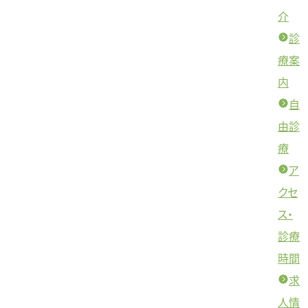
介
診
療案
内
自
由診
療
ア
クセ
ス・
診療
時間
求
人情