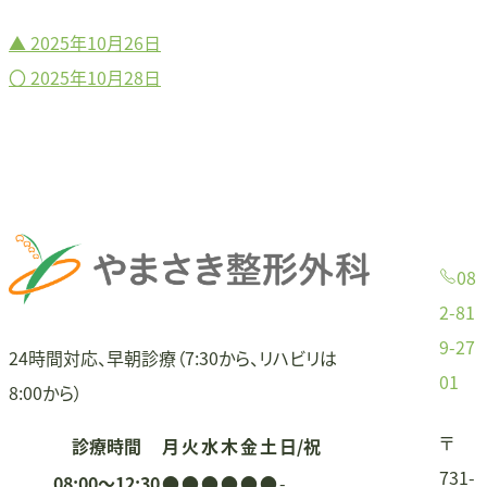
▲
2025年10月26日
投
〇
2025年10月28日
稿
ナ
ビ
ゲ
08
ー
2-81
9-27
シ
24時間対応、早朝診療（7:30から、リハビリは
01
8:00から）
ョ
〒
診療時間
月
火
水
木
金
土
日/祝
ン
731-
08:00〜12:30
●
●
●
●
●
●
-