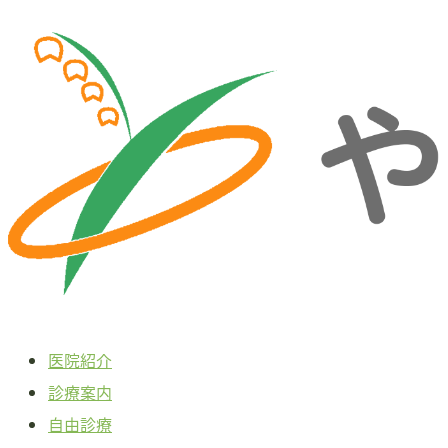
本
文
へ
ス
キ
ッ
プ
医院紹介
診療案内
自由診療