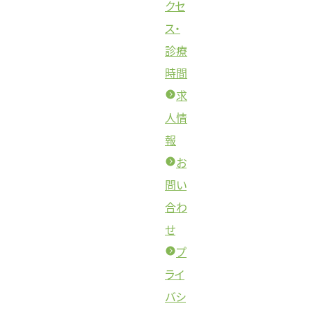
クセ
ス・
診療
時間
求
人情
報
お
問い
合わ
せ
プ
ライ
バシ