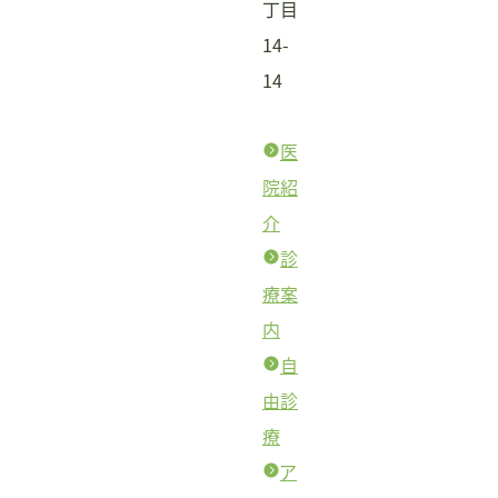
丁目
14-
14
医
院紹
介
診
療案
内
自
由診
療
ア