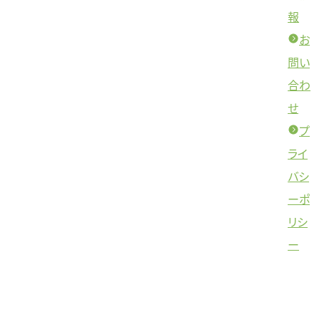
報
お
問い
合わ
せ
プ
ライ
バシ
ーポ
リシ
ー