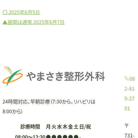
〇
2025年6月5日
投
▲昼間は通常
2025年6月7日
稿
ナ
ビ
ゲ
08
ー
2-81
9-27
シ
24時間対応、早朝診療（7:30から、リハビリは
01
8:00から）
ョ
〒
診療時間
月
火
水
木
金
土
日/祝
ン
731-
08:00〜12:30
●
●
●
●
●
●
-