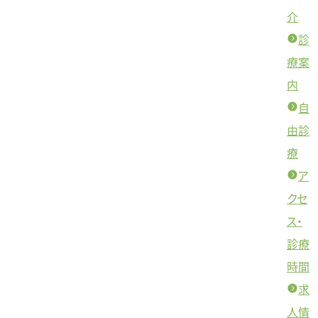
介
診
療案
内
自
由診
療
ア
クセ
ス・
診療
時間
求
人情