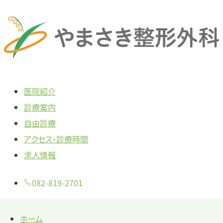
本
文
へ
ス
キ
医院紹介
ッ
診療案内
プ
自由診療
アクセス・診療時間
求人情報
082-819-2701
ホーム