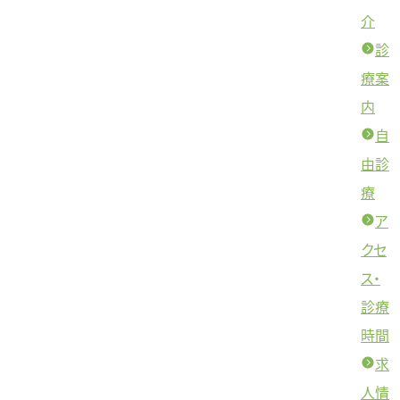
介
診
療案
内
自
由診
療
ア
クセ
ス・
診療
時間
求
人情