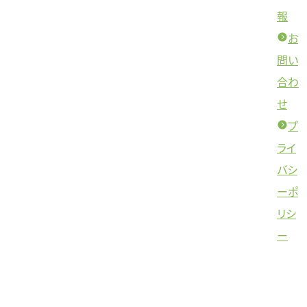
報
お
問い
合わ
せ
プ
ライ
バシ
ーポ
リシ
ー