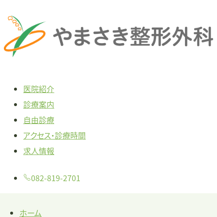
本
文
へ
ス
キ
医院紹介
ッ
診療案内
プ
自由診療
アクセス・診療時間
求人情報
082-819-2701
ホーム