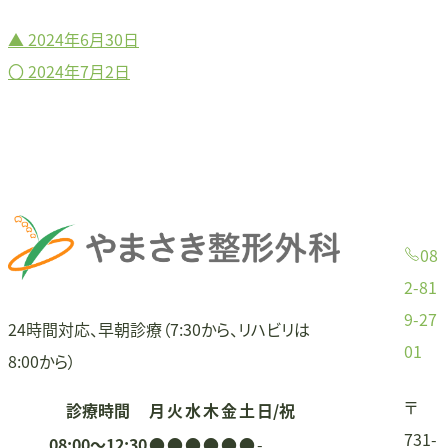
▲
2024年6月30日
投
〇
2024年7月2日
稿
ナ
ビ
ゲ
08
ー
2-81
9-27
シ
24時間対応、早朝診療（7:30から、リハビリは
01
8:00から）
ョ
〒
診療時間
月
火
水
木
金
土
日/祝
ン
731-
08:00〜12:30
●
●
●
●
●
●
-