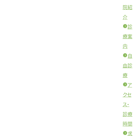
院紹
介
診
療案
内
自
由診
療
ア
クセ
ス・
診療
時間
求