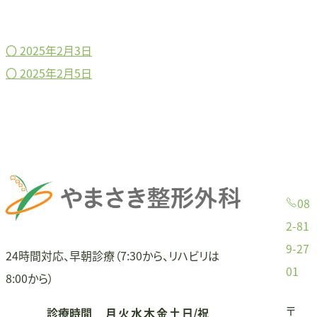
〇
2025年2月3日
投
〇
2025年2月5日
稿
ナ
ビ
ゲ
08
ー
2-81
9-27
シ
24時間対応、早朝診療（7:30から、リハビリは
01
8:00から）
ョ
〒
診療時間
月
火
水
木
金
土
日/祝