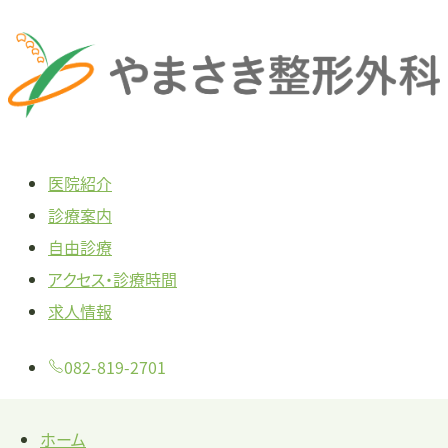
本
文
へ
ス
キ
医院紹介
ッ
診療案内
プ
自由診療
アクセス・診療時間
求人情報
082-819-2701
ホーム