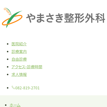
本
文
へ
ス
キ
医院紹介
ッ
診療案内
プ
自由診療
アクセス・診療時間
求人情報
082-819-2701
ホーム