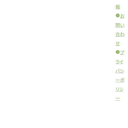
報
お
問い
合わ
せ
プ
ライ
バシ
ーポ
リシ
ー