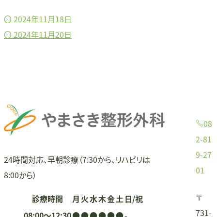
〇
2024年11月18日
投
〇
2024年11月20日
稿
ナ
ビ
ゲ
08
ー
2-81
9-27
シ
24時間対応、早朝診療（7:30から、リハビリは
01
8:00から）
ョ
〒
診療時間
月
火
水
木
金
土
日/祝
ン
731-
08:00〜12:30
●
●
●
●
●
●
-