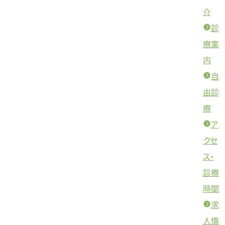
介
診
療案
内
自
由診
療
ア
クセ
ス・
診療
時間
求
人情