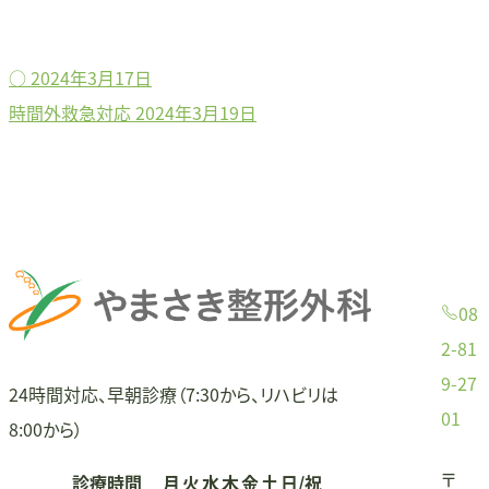
○
2024年3月17日
投
時間外救急対応
2024年3月19日
稿
ナ
ビ
ゲ
08
ー
2-81
9-27
シ
24時間対応、早朝診療（7:30から、リハビリは
01
8:00から）
ョ
〒
診療時間
月
火
水
木
金
土
日/祝