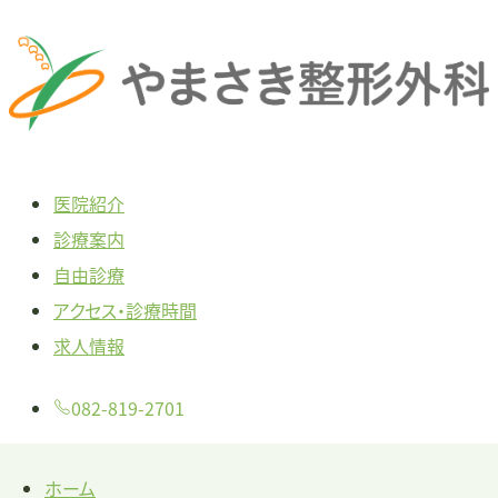
本
文
へ
ス
キ
医院紹介
ッ
診療案内
プ
自由診療
アクセス・診療時間
求人情報
082-819-2701
ホーム