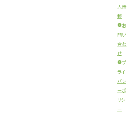
人情
報
お
問い
合わ
せ
プ
ライ
バシ
ーポ
リシ
ー