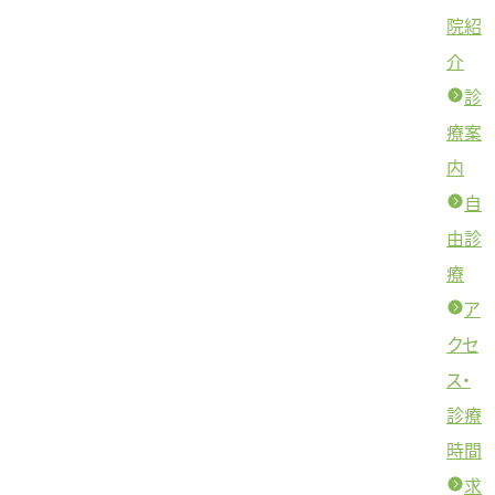
院紹
介
診
療案
内
自
由診
療
ア
クセ
ス・
診療
時間
求