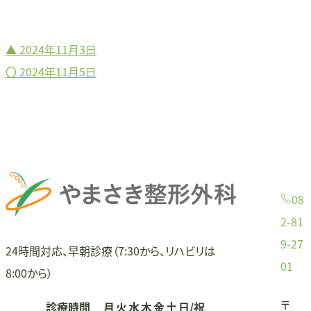
▲
2024年11月3日
投
〇
2024年11月5日
稿
ナ
ビ
ゲ
08
ー
2-81
9-27
シ
24時間対応、早朝診療（7:30から、リハビリは
01
8:00から）
ョ
〒
診療時間
月
火
水
木
金
土
日/祝