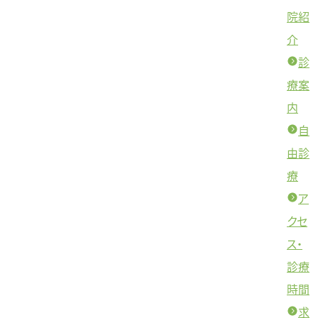
院紹
介
診
療案
内
自
由診
療
ア
クセ
ス・
診療
時間
求