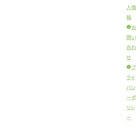
人情
報
お
問い
合わ
せ
プ
ライ
バシ
ーポ
リシ
ー