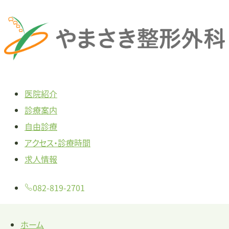
本
文
へ
ス
キ
医院紹介
ッ
診療案内
プ
自由診療
アクセス・診療時間
求人情報
082-819-2701
ホーム