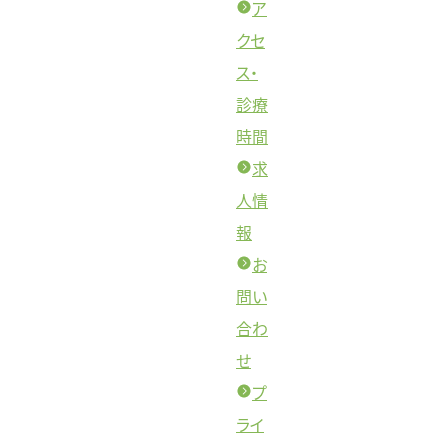
ア
クセ
ス・
診療
時間
求
人情
報
お
問い
合わ
せ
プ
ライ