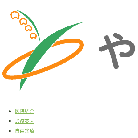
本
文
へ
ス
キ
ッ
プ
医院紹介
診療案内
自由診療