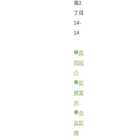
南2
丁目
14-
14
医
院紹
介
診
療案
内
自
由診
療