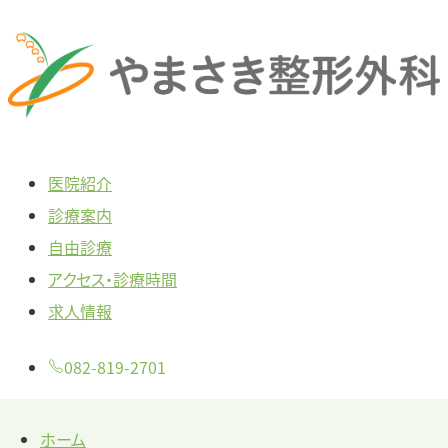
本
文
へ
ス
キ
医院紹介
ッ
診療案内
プ
自由診療
アクセス・診療時間
求人情報
082-819-2701
ホーム