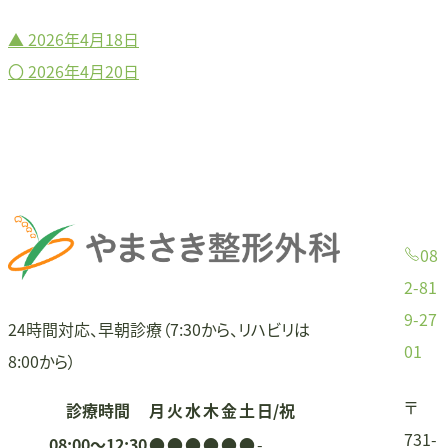
▲
2026年4月18日
投
〇
2026年4月20日
稿
ナ
ビ
ゲ
08
ー
2-81
9-27
シ
24時間対応、早朝診療（7:30から、リハビリは
01
8:00から）
ョ
〒
診療時間
月
火
水
木
金
土
日/祝
ン
731-
08:00〜12:30
●
●
●
●
●
●
-