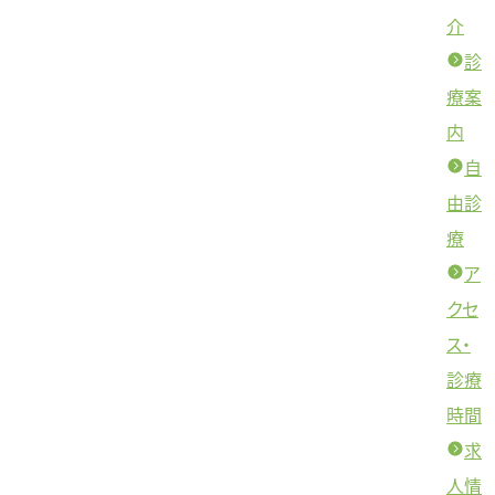
介
診
療案
内
自
由診
療
ア
クセ
ス・
診療
時間
求
人情