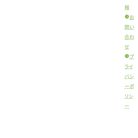
報
お
問い
合わ
せ
プ
ライ
バシ
ーポ
リシ
ー