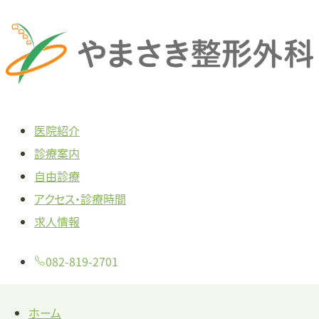
本
文
へ
ス
キ
医院紹介
ッ
診療案内
プ
自由診療
アクセス・診療時間
求人情報
082-819-2701
ホーム