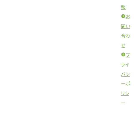
報
お
問い
合わ
せ
プ
ライ
バシ
ーポ
リシ
ー