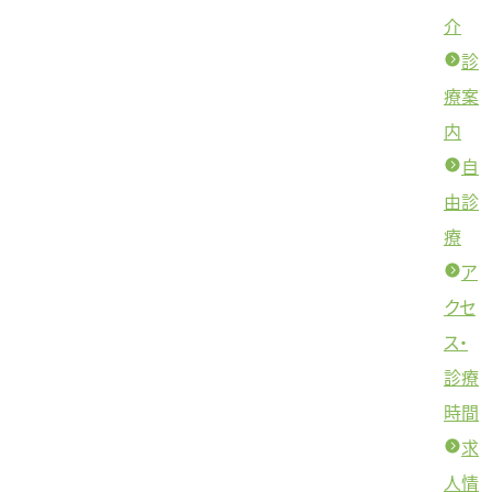
介
診
療案
内
自
由診
療
ア
クセ
ス・
診療
時間
求
人情