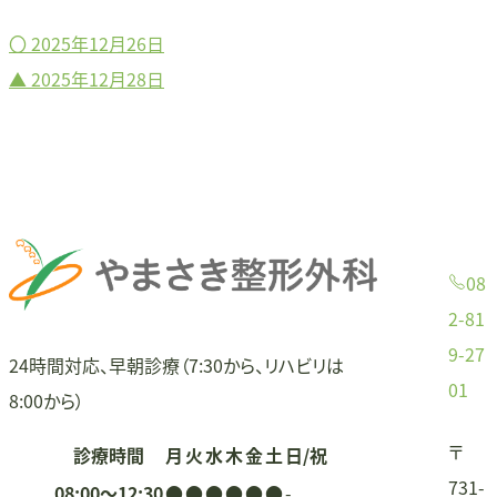
〇
2025年12月26日
投
▲
2025年12月28日
稿
ナ
ビ
ゲ
08
ー
2-81
9-27
シ
24時間対応、早朝診療（7:30から、リハビリは
01
8:00から）
ョ
〒
診療時間
月
火
水
木
金
土
日/祝
ン
731-
08:00〜12:30
●
●
●
●
●
●
-