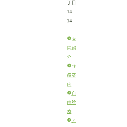
丁目
14-
14
医
院紹
介
診
療案
内
自
由診
療
ア