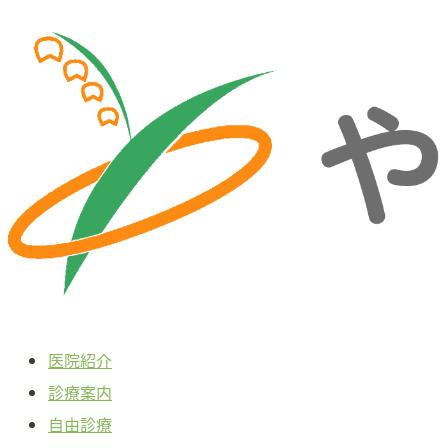
本
文
へ
ス
キ
ッ
プ
医院紹介
診療案内
自由診療