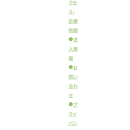
クセ
ス・
診療
時間
求
人情
報
お
問い
合わ
せ
プ
ライ
バシ