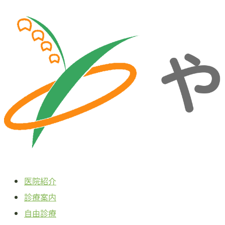
本
文
へ
ス
キ
ッ
プ
医院紹介
診療案内
自由診療