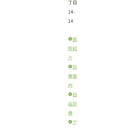
丁目
14-
14
医
院紹
介
診
療案
内
自
由診
療
ア