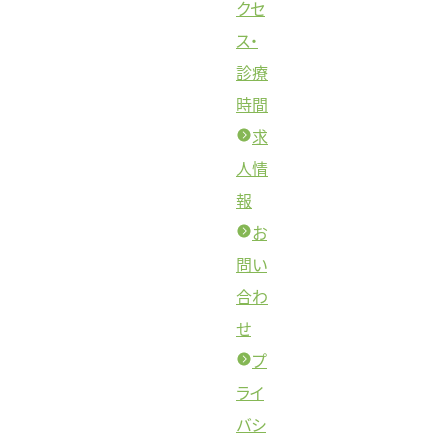
クセ
ス・
診療
時間
求
人情
報
お
問い
合わ
せ
プ
ライ
バシ