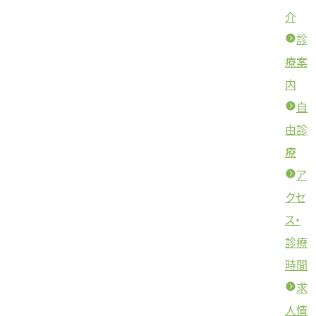
介
診
療案
内
自
由診
療
ア
クセ
ス・
診療
時間
求
人情