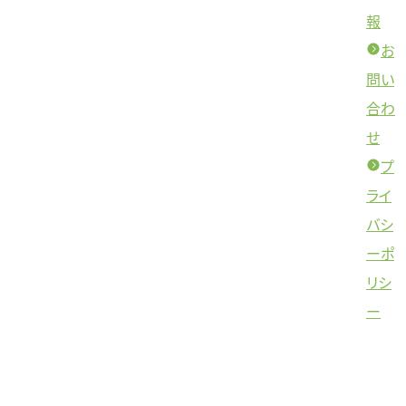
報
お
問い
合わ
せ
プ
ライ
バシ
ーポ
リシ
ー