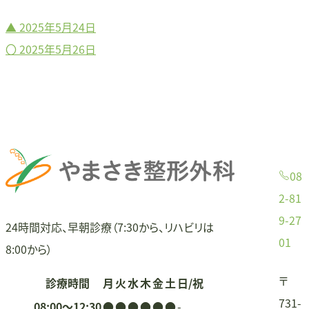
▲
2025年5月24日
投
〇
2025年5月26日
稿
ナ
ビ
ゲ
08
ー
2-81
9-27
シ
24時間対応、早朝診療（7:30から、リハビリは
01
8:00から）
ョ
〒
診療時間
月
火
水
木
金
土
日/祝
ン
731-
08:00〜12:30
●
●
●
●
●
●
-