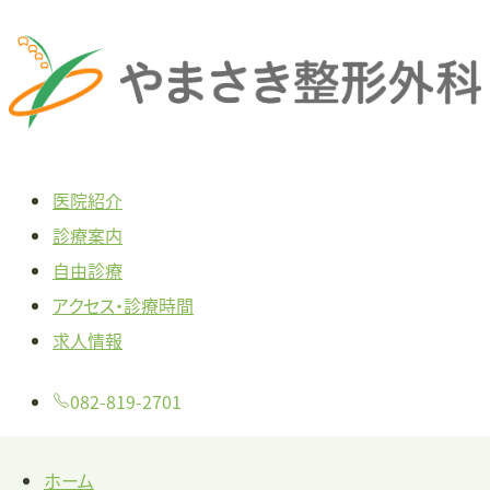
本
文
へ
ス
キ
医院紹介
ッ
診療案内
プ
自由診療
アクセス・診療時間
求人情報
082-819-2701
ホーム