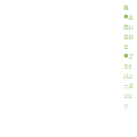
報
お
問い
合わ
せ
プ
ライ
バシ
ーポ
リシ
ー