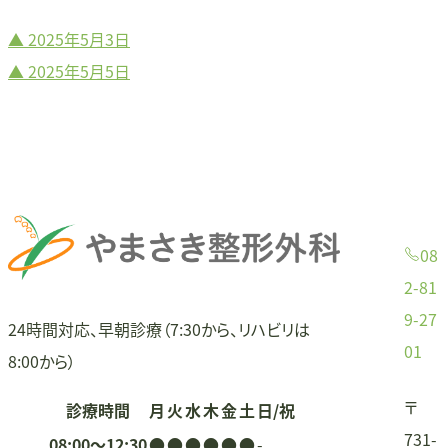
▲
2025年5月3日
投
▲
2025年5月5日
稿
ナ
ビ
ゲ
08
ー
2-81
9-27
シ
24時間対応、早朝診療（7:30から、リハビリは
01
8:00から）
ョ
〒
診療時間
月
火
水
木
金
土
日/祝
ン
731-
08:00〜12:30
●
●
●
●
●
●
-