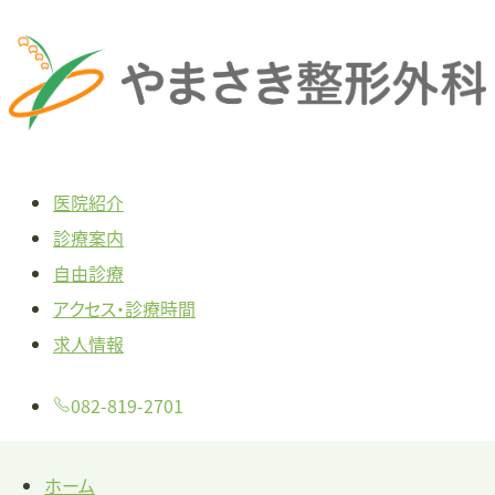
本
文
へ
ス
キ
医院紹介
ッ
診療案内
プ
自由診療
アクセス・診療時間
求人情報
082-819-2701
ホーム