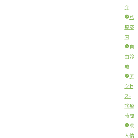
介
診
療案
内
自
由診
療
ア
クセ
ス・
診療
時間
求
人情