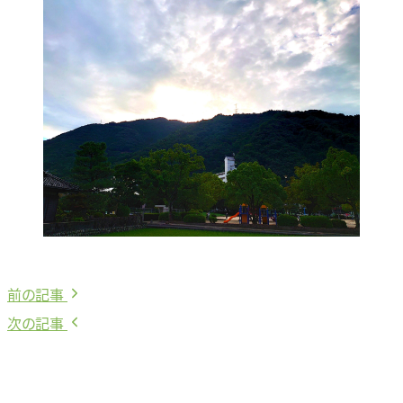
前
前の記事
投
の
次
次の記事
稿
記
の
事:
記
ナ