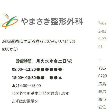
事:
ビ
ゲ
08
ー
2-81
9-27
シ
24時間対応、早朝診療（7:30から、リハビリは
01
8:00から）
ョ
〒
診療時間
月
火
水
木
金
土
日/祝
ン
731-
08:00〜12:30
●
●
●
●
●
●
-
0223
15:00〜18:30
●
●
-
●
●
▲
-
広島
▲：14:00〜16:00
県広
時間外でも基本24時間対応します。
島市
まずはお電話を
安佐