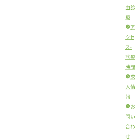
由診
療
ア
クセ
ス・
診療
時間
求
人情
報
お
問い
合わ
せ