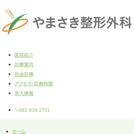
本
文
へ
ス
キ
医院紹介
ッ
診療案内
プ
自由診療
アクセス・診療時間
求人情報
082-819-2701
ホーム