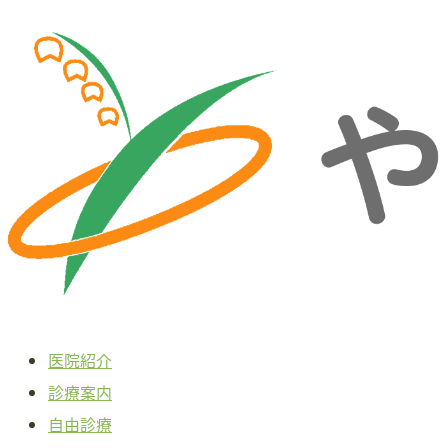
本
文
へ
ス
キ
ッ
プ
医院紹介
診療案内
自由診療