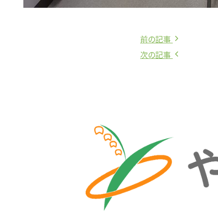
前
前の記事
投
の
次
次の記事
稿
記
の
事:
記
ナ
事:
ビ
ゲ
ー
シ
ョ