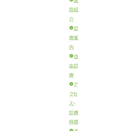
医
院紹
介
診
療案
内
自
由診
療
ア
クセ
ス・
診療
時間