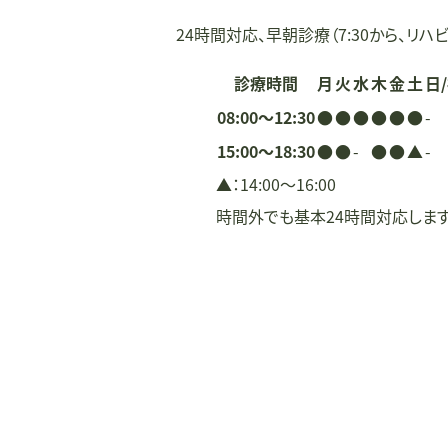
ン
24時間対応、早朝診療（7:30から、リハビ
診療時間
月
火
水
木
金
土
日
08:00〜12:30
●
●
●
●
●
●
-
15:00〜18:30
●
●
-
●
●
▲
-
▲：14:00〜16:00
時間外でも基本24時間対応しま