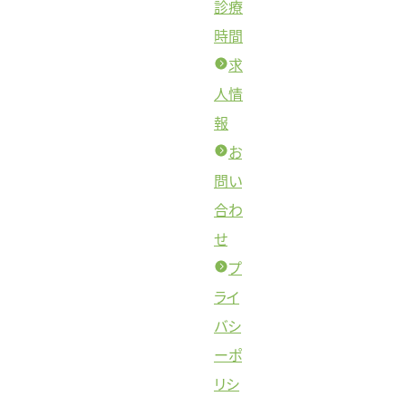
診療
時間
求
人情
報
お
問い
合わ
せ
プ
ライ
バシ
ーポ
リシ