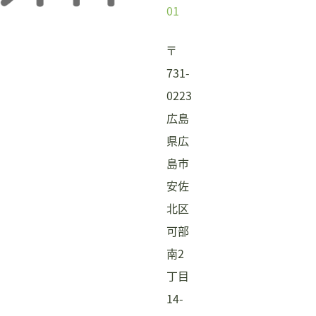
01
〒
731-
0223
広島
県広
島市
安佐
北区
可部
南2
丁目
14-