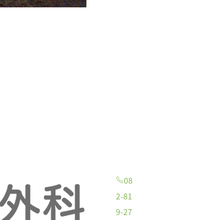
08
2-81
9-27