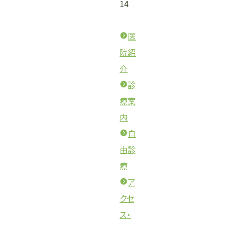
14
医
院紹
介
診
療案
内
自
由診
療
ア
クセ
ス・