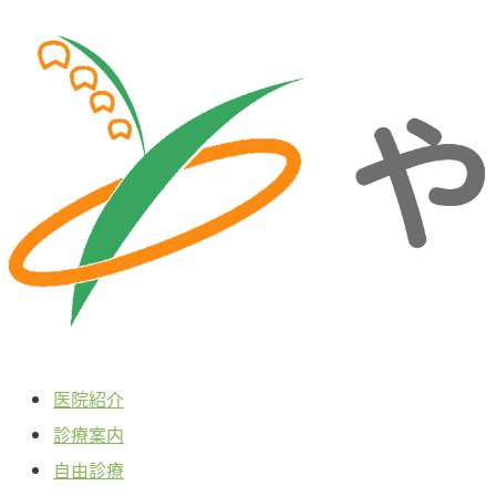
本
文
へ
ス
キ
ッ
プ
医院紹介
診療案内
自由診療