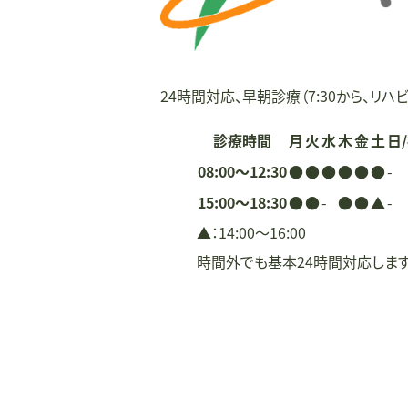
ョ
ン
24時間対応、早朝診療（7:30から、リハビ
診療時間
月
火
水
木
金
土
日
08:00〜12:30
●
●
●
●
●
●
-
15:00〜18:30
●
●
-
●
●
▲
-
▲：14:00〜16:00
時間外でも基本24時間対応しま