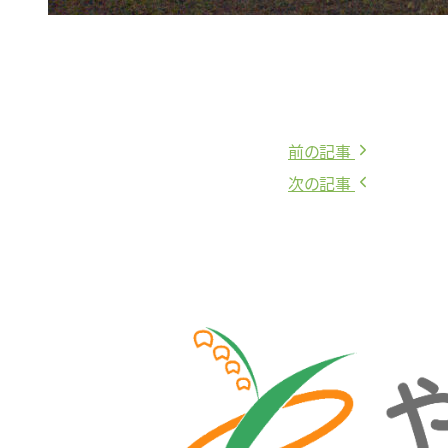
前
前の記事
投
の
次
次の記事
稿
記
の
事:
記
ナ
事:
ビ
ゲ
ー
シ