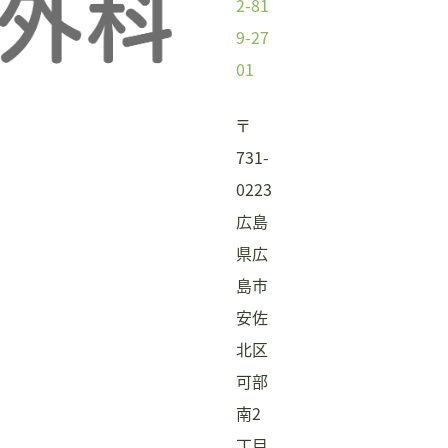
2-81
9-27
01
〒
731-
0223
広島
県広
島市
安佐
北区
可部
南2
丁目