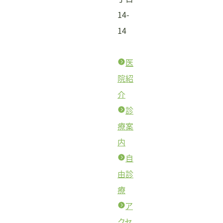
14-
14
医
院紹
介
診
療案
内
自
由診
療
ア
クセ