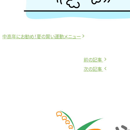
中高年にお勧め！夏の賢い運動メニュー
前
前の記事
投
の
次
次の記事
稿
記
の
事:
記
ナ
事:
ビ
ゲ