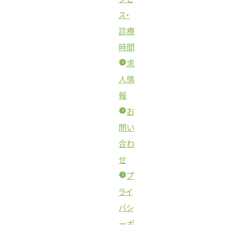
ス・
診療
時間
求
人情
報
お
問い
合わ
せ
プ
ライ
バシ
ーポ