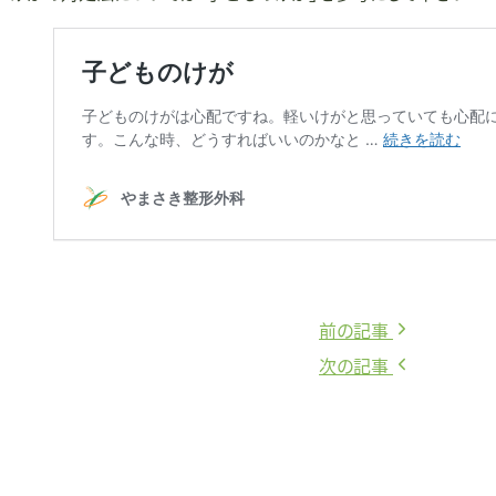
前
前の記事
投
の
次
次の記事
稿
記
の
事:
記
ナ
事: