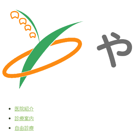
本
文
へ
ス
キ
ッ
プ
医院紹介
診療案内
自由診療