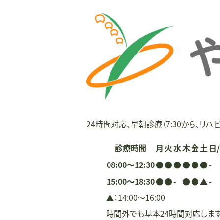
ビ
ゲ
ー
シ
ョ
ン
24時間対応、早朝診療（7:30から、リハビ
診療時間
月
火
水
木
金
土
日
08:00〜12:30
●
●
●
●
●
●
-
15:00〜18:30
●
●
-
●
●
▲
-
▲：14:00〜16:00
時間外でも基本24時間対応しま