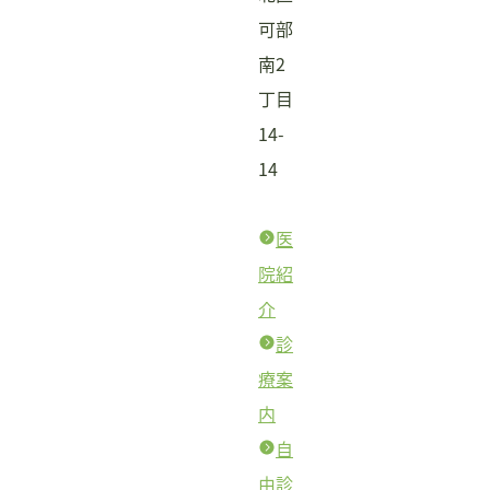
可部
南2
丁目
14-
14
医
院紹
介
診
療案
内
自
由診