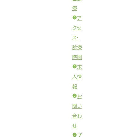
療
ア
クセ
ス・
診療
時間
求
人情
報
お
問い
合わ
せ
プ