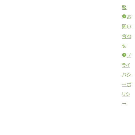
報
お
問い
合わ
せ
プ
ライ
バシ
ーポ
リシ
ー