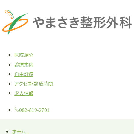
本
文
へ
ス
キ
医院紹介
ッ
診療案内
プ
自由診療
アクセス・診療時間
求人情報
082-819-2701
ホーム