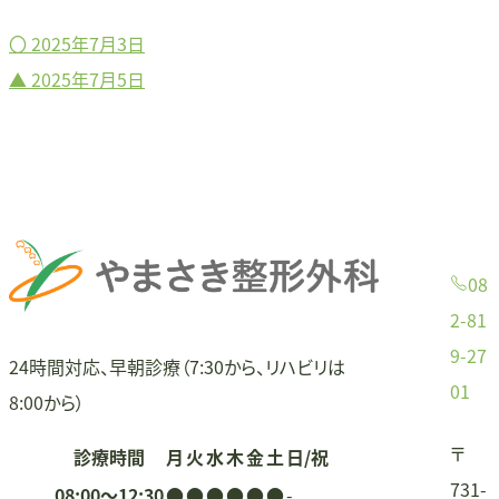
〇
2025年7月3日
投
▲
2025年7月5日
稿
ナ
ビ
ゲ
08
ー
2-81
9-27
シ
24時間対応、早朝診療（7:30から、リハビリは
01
8:00から）
ョ
〒
診療時間
月
火
水
木
金
土
日/祝
ン
731-
08:00〜12:30
●
●
●
●
●
●
-