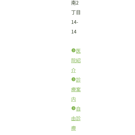
南2
丁目
14-
14
医
院紹
介
診
療案
内
自
由診
療