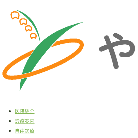
本
文
へ
ス
キ
ッ
プ
医院紹介
診療案内
自由診療