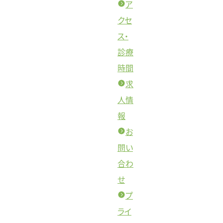
ア
クセ
ス・
診療
時間
求
人情
報
お
問い
合わ
せ
プ
ライ